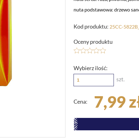
nuta podstawowa: drzewo san
Kod produktu:
25CC-5822B
Oceny produktu
Wybierz ilość:
szt.
7,99 z
Cena: