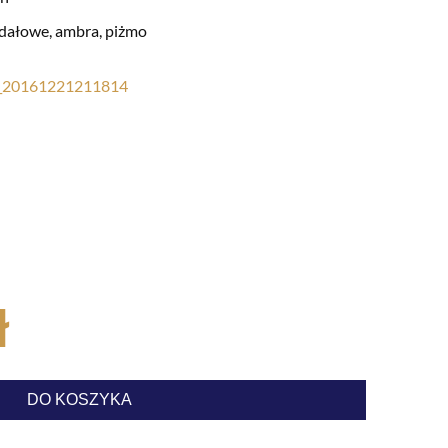
dałowe, ambra, piżmo
_20161221211814
ł
DO KOSZYKA