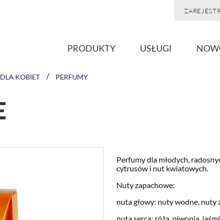
ZAREJESTR
PRODUKTY
USŁUGI
NOW
/
DLA KOBIET
PERFUMY
E
Perfumy dla młodych, radosnyc
cytrusów i nut kwiatowych.
Nuty zapachowe:
nuta głowy: nuty wodne, nuty z
nuta serca: róża, piwonia, jaśm