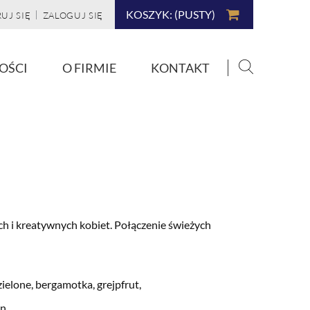
KOSZYK:
(PUSTY)
UJ SIĘ
ZALOGUJ SIĘ
OŚCI
O FIRMIE
KONTAKT
h i kreatywnych kobiet. Połączenie świeżych
ielone, bergamotka, grejpfrut,
in