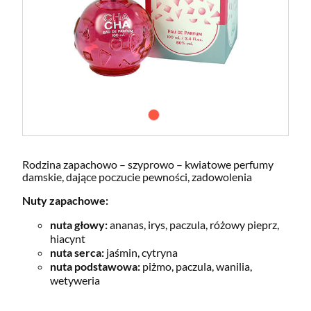
Rodzina zapachowo – szyprowo – kwiatowe perfumy
damskie, dające poczucie pewności, zadowolenia
Nuty zapachowe:
nuta głowy:
ananas, irys, paczula, różowy pieprz,
hiacynt
nuta serca:
jaśmin, cytryna
nuta podstawowa:
piżmo, paczula, wanilia,
wetyweria