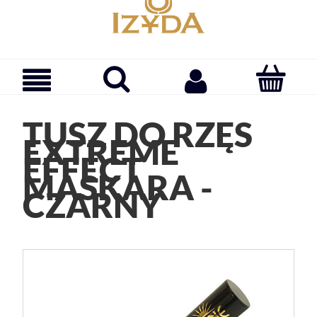
TUSZ DO RZĘS
EXTREME
EFFECT
MASKARA -
CZARNY